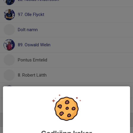
97. Olle Flyckt
Dolt namn
89. Oswald Welin
Pontus Emtelid
8. Robert Lätth
7. Simon Sternlund
91. Timoteus Nilsson
Ledare