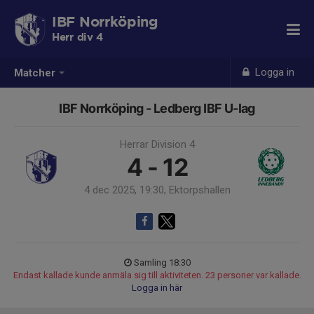
IBF Norrköping
Herr div 4
Logga in
Matcher
IBF Norrköping - Ledberg IBF U-lag
Herrar Division 4
4 - 12
4 dec 2025, 19:30, Ektorpshallen
Samling 18:30
Endast kallade kunde anmäla sig till aktiviteten. 23 personer var kallade.
Logga in här