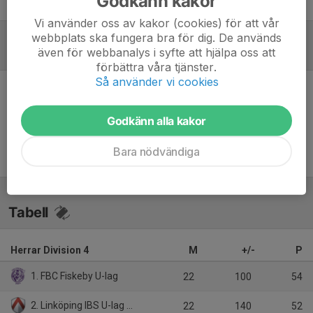
Godkänn kakor
Thomas Olsson
Assisterande tränare
Vi använder oss av kakor (cookies) för att vår
webbplats ska fungera bra för dig. De används
även för webbanalys i syfte att hjälpa oss att
Referat
förbättra våra tjänster.
Så använder vi cookies
Inget referat skrivet
Godkänn alla kakor
Bara nödvändiga
Tabell
Herrar Division 4
M
+/-
P
1. FBC Fiskeby U-lag
22
100
54
2. Linköping IBS U-lag Vikingstad
22
140
52