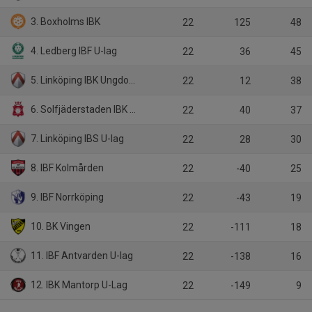
3. Boxholms IBK
22
125
48
4. Ledberg IBF U-lag
22
36
45
5. Linköping IBK Ungdom U-lag
22
12
38
6. Solfjäderstaden IBK U-lag
22
40
37
7. Linköping IBS U-lag
22
28
30
8. IBF Kolmården
22
-40
25
9. IBF Norrköping
22
-43
19
10. BK Vingen
22
-111
18
11. IBF Antvarden U-lag
22
-138
16
12. IBK Mantorp U-Lag
22
-149
9