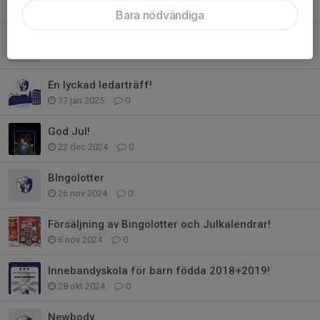
27 maj 2025
0
Bara nödvändiga
Info Teknikträning
19 jan 2025
0
En lyckad ledarträff!
17 jan 2025
0
God Jul!
22 dec 2024
0
BIngolotter
26 nov 2024
0
Försäljning av Bingolotter och Julkalendrar!
6 nov 2024
0
Innebandyskola för barn födda 2018+2019!
28 okt 2024
0
Newbody