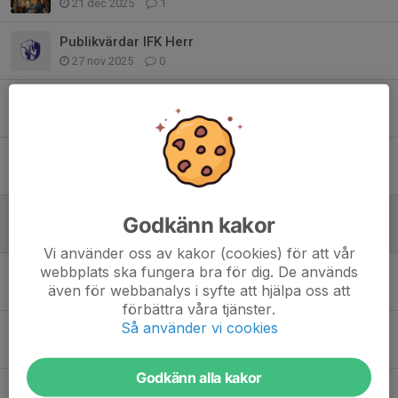
21 dec 2025
1
Publikvärdar IFK Herr
27 nov 2025
0
Kakförsäljningen
30 okt 2025
0
Uppstart av Innebandyskolan!
29 okt 2025
0
Nytt avtal med Klubbhuset!
Godkänn kakor
3 sep 2025
0
Vi använder oss av kakor (cookies) för att vår
webbplats ska fungera bra för dig. De används
IBF på Augustifesten
även för webbanalys i syfte att hjälpa oss att
18 aug 2025
0
förbättra våra tjänster.
Så använder vi cookies
Bårbärare söndag 22/6
19 jun 2025
0
Godkänn alla kakor
Medlemsinformation