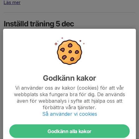
Läs mer
Inställd träning 5 dec
5 dec 2022
8 kommentarer
Pga av sena avhopp, folk pluggar, folk sjuka mm så ställer vi in
med kort varsel
Läs mer
Godkänn kakor
Inställd
Vi använder oss av kakor (cookies) för att vår
30 okt 2022
1 kommentar
webbplats ska fungera bra för dig. De används
Då folk inte svarar,orkar inte, eller vad det nu beror på🤔så ställer
även för webbanalys i syfte att hjälpa oss att
vi in måndags träning.
förbättra våra tjänster.
Läs mer
Så använder vi cookies
Fler nyheter
Godkänn alla kakor