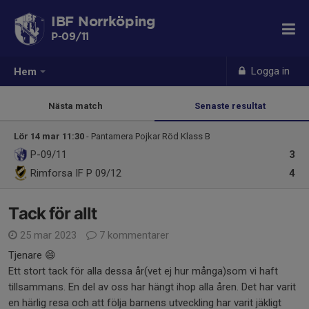
IBF Norrköping
P-09/11
Logga in
Hem
Nästa match
Senaste resultat
Lör 14 mar 11:30
- Pantamera Pojkar Röd Klass B
P-09/11
3
Rimforsa IF P 09/12
4
Tack för allt
25 mar 2023
7 kommentarer
Tjenare 😄
Ett stort tack för alla dessa år(vet ej hur många)som vi haft
tillsammans. En del av oss har hängt ihop alla åren. Det har varit
en härlig resa och att följa barnens utveckling har varit jäkligt