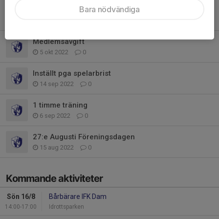
Bara nödvändiga
Poäng idag😀men🤬
22 okt 2022
0
Medlemsavgift
5 okt 2022
0
Inställt pga spelarbrist
14 sep 2022
0
1 timme träning
6 sep 2022
0
27:e Augusti Föreningsdagen
15 aug 2022
0
Kommande aktiviteter
Sön 16/8
Bårbärare IFK Dam
14:00-17:00
Idrottsparken