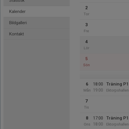
Statistik
2
Kalender
Tor
Bildgalleri
3
Fre
Kontakt
4
Lör
5
Sön
6
18:00
Träning P
19:00
Mån
Ektorpshallen
7
Tis
8
17:00
Träning P
18:00
Ons
Ektorpshallen