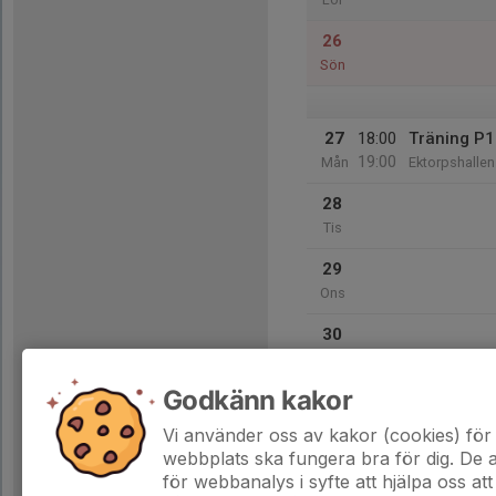
26
Sön
27
18:00
Träning P
19:00
Mån
Ektorpshallen
28
Tis
29
Ons
30
Tor
Godkänn kakor
31
Fre
Vi använder oss av kakor (cookies) för 
webbplats ska fungera bra för dig. De
för webbanalys i syfte att hjälpa oss att