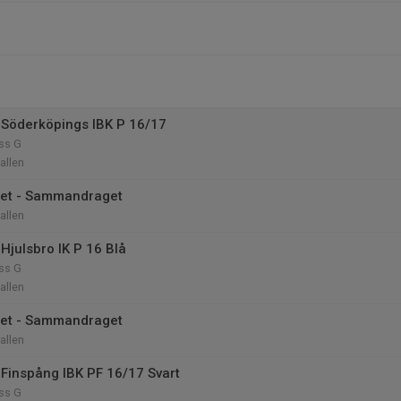
Söderköpings IBK P 16/17
ass G
allen
tet - Sammandraget
allen
Hjulsbro IK P 16 Blå
ass G
allen
tet - Sammandraget
allen
Finspång IBK PF 16/17 Svart
ass G