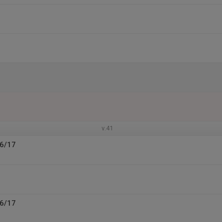
v.41
16/17
16/17