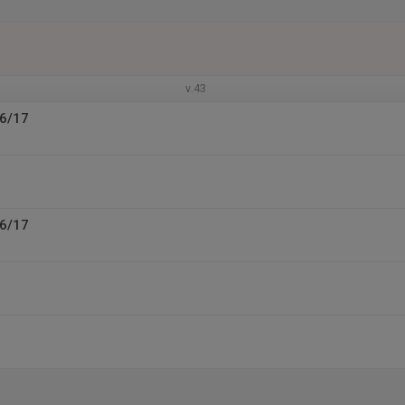
v.43
16/17
16/17