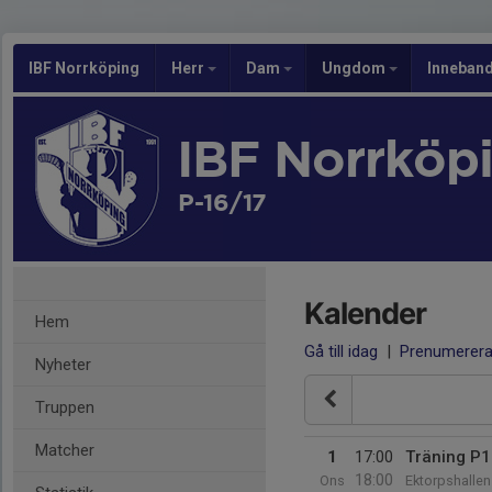
IBF Norrköping
Herr
Dam
Ungdom
Inneban
IBF Norrköp
P-16/17
Kalender
Hem
Gå till idag
|
Prenumerer
Nyheter
Truppen
Matcher
1
17:00
Träning P
18:00
Ons
Ektorpshallen