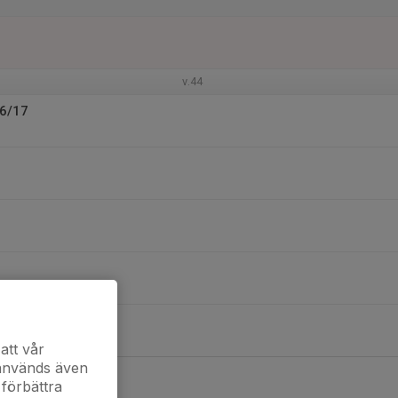
v.44
16/17
att vår
 används även
 förbättra