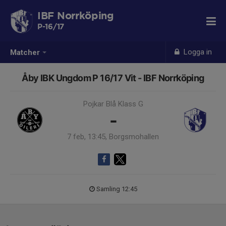
IBF Norrköping
P-16/17
Logga in
Matcher
Åby IBK Ungdom P 16/17 Vit - IBF Norrköping
Pojkar Blå Klass G
-
7 feb, 13:45, Borgsmohallen
Samling 12:45