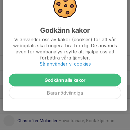
Loui Jakobsson
Louie Jäske
Godkänn kakor
Dolt namn
Vi använder oss av kakor (cookies) för att vår
webbplats ska fungera bra för dig. De används
Sigge Arstadius Wistrand
även för webbanalys i syfte att hjälpa oss att
förbättra våra tjänster.
William Blomberg
Så använder vi cookies
William Molander
Godkänn alla kakor
Ledare
Bara nödvändiga
Christer Gyllenhammar
Tränare
Christoffer Molander
Huvudtränare, Kontaktperson