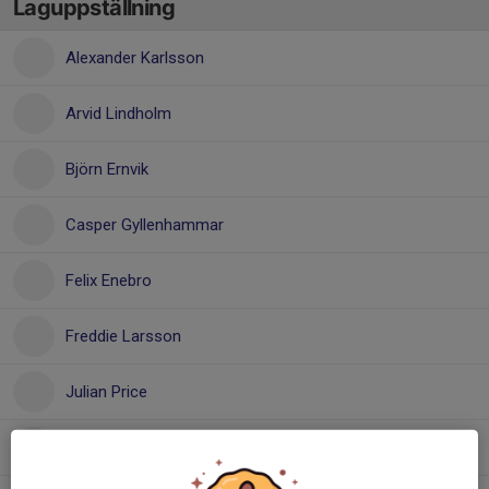
Laguppställning
Alexander Karlsson
Arvid Lindholm
Björn Ernvik
Casper Gyllenhammar
Felix Enebro
Freddie Larsson
Julian Price
Liam Yosief