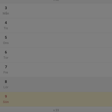
3
Mån
4
Tis
5
Ons
6
Tor
7
Fre
8
Lör
9
Sön
v.33