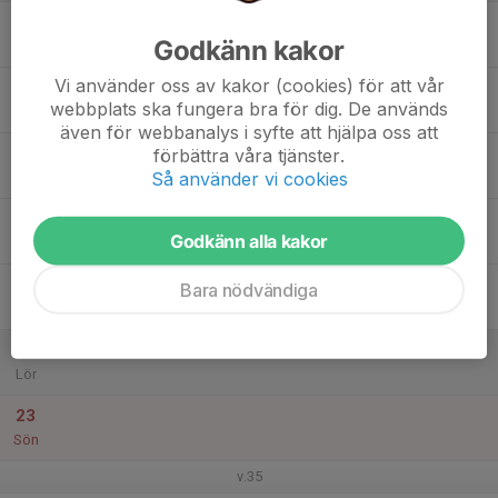
17
Godkänn kakor
Mån
Vi använder oss av kakor (cookies) för att vår
18
webbplats ska fungera bra för dig. De används
Tis
även för webbanalys i syfte att hjälpa oss att
19
förbättra våra tjänster.
Så använder vi cookies
Ons
20
Godkänn alla kakor
Tor
21
Bara nödvändiga
Fre
22
Lör
23
Sön
v.35