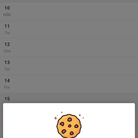
10
Mån
11
Tis
12
Ons
13
Tor
14
Fre
15
Lör
16
Sön
v.34