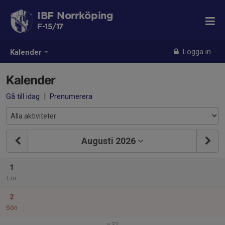
IBF Norrköping
F-15/17
Logga in
Kalender
Kalender
Gå till idag
|
Prenumerera
Augusti 2026
1
Lör
2
Sön
v.32